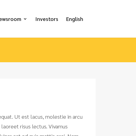
ewsroom
Investors
English
equat. Ut est lacus, molestie in arcu
 laoreet risus lectus. Vivamus
lvinar est ed quis mattis orci. Nam