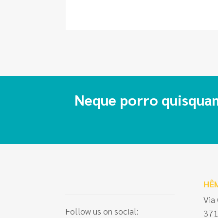
Neque porro quisquam
HÊ
Via
Follow us on social:
371