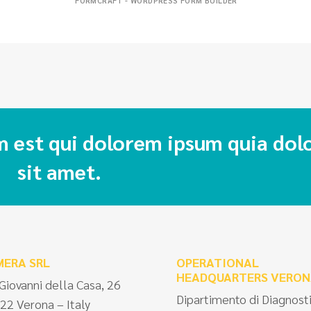
FORMCRAFT - WORDPRESS FORM BUILDER
 est qui dolorem ipsum quia dol
sit amet.
MERA SRL
OPERATIONAL
HEADQUARTERS VERON
 Giovanni della Casa, 26
Dipartimento di Diagnost
22 Verona – Italy