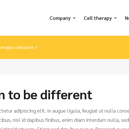
Company
Cell therapy
N
terapia cellulare
n to be different
tur adipiscing elit. In augue ligula, feugiat ut nulla cons
cibus, nisl id dapibus finibus, enim diam interdum nulla, sed
vel tincidunt sem. Etiam sed dap ibus augue. Praesent eu pu