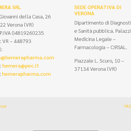
MERA SRL
SEDE OPERATIVA DI
VERONA
 Giovanni della Casa, 26
Dipartimento di Diagnost
22 Verona (VR)
e Sanità pubblica. Palazz
/P.IVA 04819260235
Medicina Legale –
: VR – 448793
Farmacologia – CIRSAL.
l:
fo@hemerapharma.com
Piazzale L. Scuro, 10 –
:
hemera@pec.it
37134 Verona (VR)
:
hemerapharma.com
enze
FA