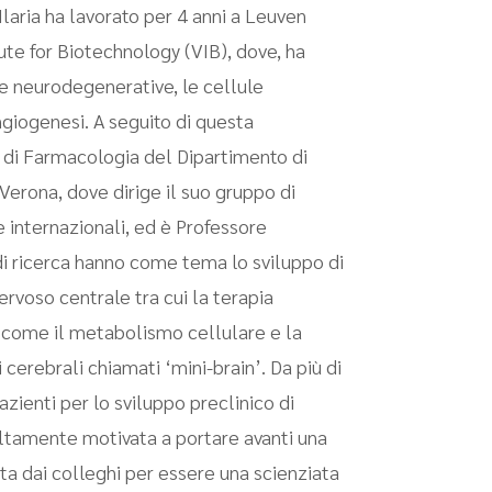
laria ha lavorato per 4 anni a Leuven
tute for Biotechnology (VIB), dove, ha
gie neurodegenerative, le cellule
ngiogenesi. A seguito di questa
ne di Farmacologia del Dipartimento di
Verona, dove dirige il suo gruppo di
e internazionali, ed è Professore
 di ricerca hanno come tema lo sviluppo di
rvoso centrale tra cui la terapia
ci come il metabolismo cellulare e la
 cerebrali chiamati ‘mini-brain’. Da più di
Pazienti per lo sviluppo preclinico di
 Altamente motivata a portare avanti una
iuta dai colleghi per essere una scienziata